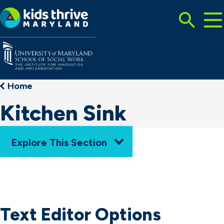
Tog
Search
Mai
Me
Toggle
Kids
Thrive
Maryland
Home
Kitchen Sink
Explore This Section
Home
How We Work
Resources
Services
Text Editor Options
About Us